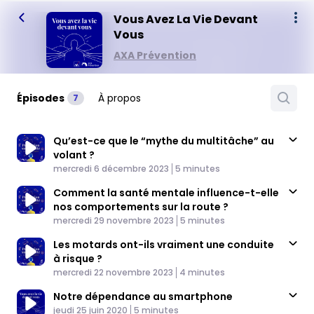
Vous Avez La Vie Devant
Vous
AXA Prévention
Épisodes
À propos
7
Qu’est-ce que le “mythe du multitâche” au
volant ?
Published At
Time
mercredi 6 décembre 2023
5 minutes
Comment la santé mentale influence-t-elle
nos comportements sur la route ?
Published At
Time
mercredi 29 novembre 2023
5 minutes
Les motards ont-ils vraiment une conduite
à risque ?
Published At
Time
mercredi 22 novembre 2023
4 minutes
Notre dépendance au smartphone
Published At
Time
jeudi 25 juin 2020
5 minutes