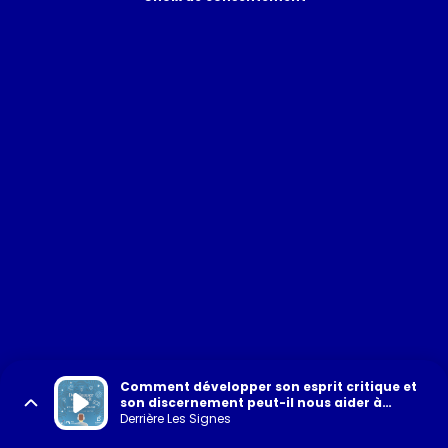
Comment développer son esprit critique et
son discernement peut-il nous aider à
l'heure de l'IA ?
Derrière Les Signes